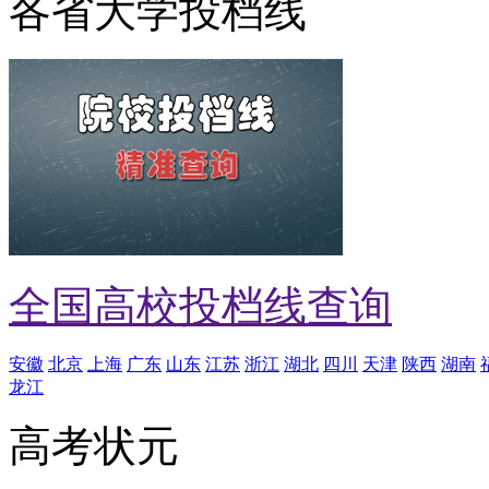
各省大学投档线
全国高校投档线查询
安徽
北京
上海
广东
山东
江苏
浙江
湖北
四川
天津
陕西
湖南
龙江
高考状元