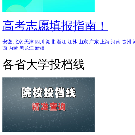
高考志愿填报指南！
安徽
北京
天津
四川
湖北
浙江
江苏
山东
广东
上海
河南
贵州
西
内蒙
黑龙江
新疆
各省大学投档线