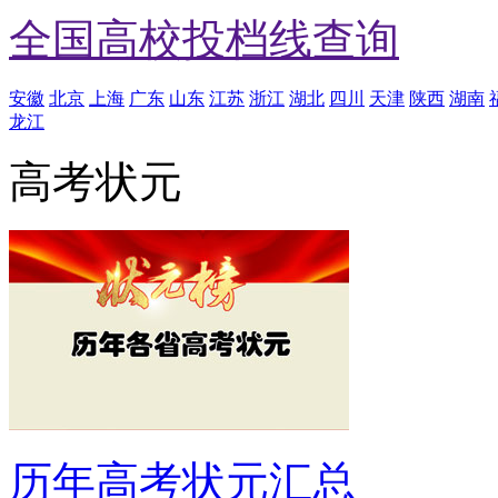
全国高校投档线查询
安徽
北京
上海
广东
山东
江苏
浙江
湖北
四川
天津
陕西
湖南
龙江
高考状元
历年高考状元汇总