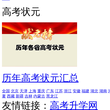
高考状元
历年高考状元汇总
全国
北京
天津
上海
重庆
广东
江苏
浙江
安徽
福建
湖北
湖南
夏
西藏
新疆
吉林
内蒙古
黑龙江
友情链接：
高考升学网