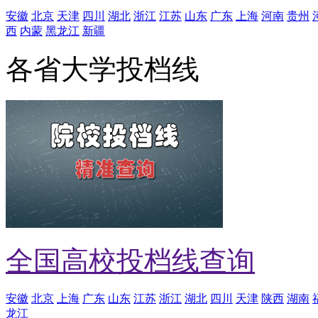
安徽
北京
天津
四川
湖北
浙江
江苏
山东
广东
上海
河南
贵州
西
内蒙
黑龙江
新疆
各省大学投档线
全国高校投档线查询
安徽
北京
上海
广东
山东
江苏
浙江
湖北
四川
天津
陕西
湖南
龙江