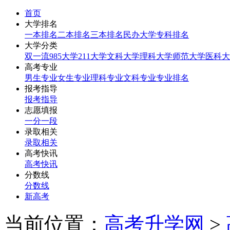
首页
大学排名
一本排名
二本排名
三本排名
民办大学
专科排名
大学分类
双一流
985大学
211大学
文科大学
理科大学
师范大学
医科大
高考专业
男生专业
女生专业
理科专业
文科专业
专业排名
报考指导
报考指导
志愿填报
一分一段
录取相关
录取相关
高考快讯
高考快讯
分数线
分数线
新高考
当前位置：
高考升学网
>