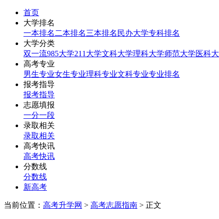
首页
大学排名
一本排名
二本排名
三本排名
民办大学
专科排名
大学分类
双一流
985大学
211大学
文科大学
理科大学
师范大学
医科大
高考专业
男生专业
女生专业
理科专业
文科专业
专业排名
报考指导
报考指导
志愿填报
一分一段
录取相关
录取相关
高考快讯
高考快讯
分数线
分数线
新高考
当前位置：
高考升学网
>
高考志愿指南
> 正文