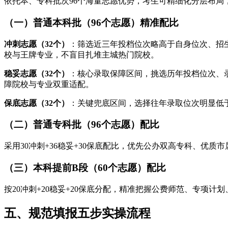
依托本、专科批次96个海量志愿优势，考生可精细化分层布
（一）普通本科批（96个志愿）精准配比
冲刺志愿（32个）
：筛选近三年投档位次略高于自身位次、招
校与王牌专业，不盲目扎堆主城热门院校。
稳妥志愿（32个）
：核心录取保障区间，挑选历年投档位次、
障院校与专业双重适配。
保底志愿（32个）
：关键兜底区间，选择往年录取位次明显低
（二）普通专科批（96个志愿）配比
采用30冲刺+36稳妥+30保底配比，优先公办双高专科、
（三）本科提前B段（60个志愿）配比
按20冲刺+20稳妥+20保底分配，精准把握公费师范、专项
五、规范填报五步实操流程