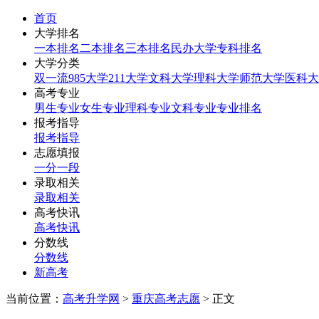
首页
大学排名
一本排名
二本排名
三本排名
民办大学
专科排名
大学分类
双一流
985大学
211大学
文科大学
理科大学
师范大学
医科大
高考专业
男生专业
女生专业
理科专业
文科专业
专业排名
报考指导
报考指导
志愿填报
一分一段
录取相关
录取相关
高考快讯
高考快讯
分数线
分数线
新高考
当前位置：
高考升学网
>
重庆高考志愿
> 正文