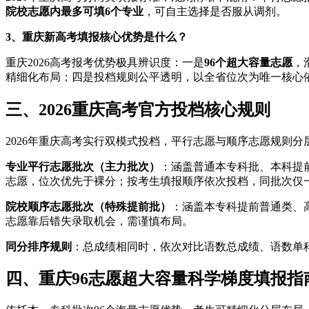
院校志愿内最多可填6个专业
，可自主选择是否服从调剂。
3、重庆新高考填报核心优势是什么？
重庆2026高考报考优势极具辨识度：一是
96个超大容量志愿
，
精细化布局；四是投档规则公平透明，以全省位次为唯一核心
三、2026重庆高考官方投档核心规则
2026年重庆高考实行双模式投档，平行志愿与顺序志愿规则
专业平行志愿批次（主力批次）
：涵盖普通本专科批、本科提
志愿，位次优先于裸分；按考生填报顺序依次投档，同批次仅
院校顺序志愿批次（特殊提前批）
：涵盖本专科提前普通类、
志愿靠后错失录取机会，需谨慎布局。
同分排序规则
：总成绩相同时，依次对比语数总成绩、语数单
四、重庆96志愿超大容量科学梯度填报指