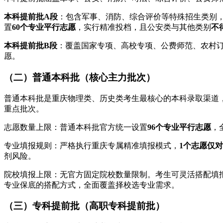
本科提前批A段
：包含军事、消防、综合评价等特殊招生类别
置
60个专业平行志愿
，实行精准投档，且公安类与其他类别
不
本科提前批B段
：覆盖国家专项、高校专项、公费师范、农村
愿。
（二）普通本科批（核心主力批次）
普通本科批是重庆物理类、历史类考生最核心的本科录取渠道
重点批次。
志愿数量上限：普通本科批官方统一设置
96个专业平行志愿
，
专业填报规则：严格执行重庆专属精准填报模式，
1个志愿仅对
剂风险。
院校填报上限：无官方固定院校数量限制。考生可灵活搭配填
专业保底的搭配方式，全面覆盖择校选专业需求。
（三）专科提前批（高职专科提前批）