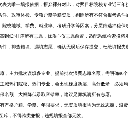
次表为唯一填报依据，摒弃裸分对比，对照目标院校专业近三年
条件、政审体检、专项户籍学籍资质，剔除所有不符合报考条件
、院校地域、学费、就业率、考研升学等因素，分层筛选冲稳保
从高到低”排序所有志愿，优质心仪志愿前置，适配系统检索投档
条件，排查错填、漏填志愿，确认无误后保存提交，杜绝填报失
愿，主力批次误填多专业、提前批次浪费志愿名额，需明确96个
庆主城热门院校、热门专业，会出现梯度断层、高分低录，必须
稳保名额，大幅降低录取容错率，建议足额填满所有志愿。
有严格户籍、学籍、年限要求，无资质填报均为无效志愿，浪费
互斥，不得跨类兼报，违规填报全部无效。