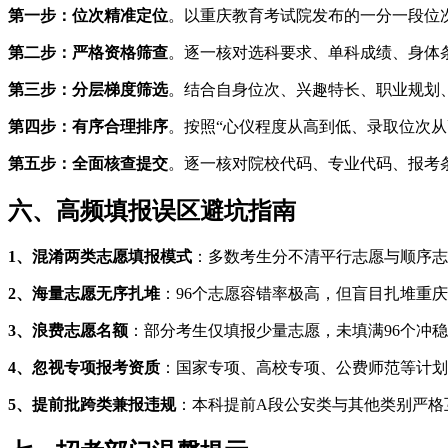
第一步：位次精准定位
。以重庆教育考试院发布的一分一段位
第二步：严格资格筛查
。逐一核对选科要求、单科成绩、身体
第三步：分层梯度筛选
。结合自身位次、兴趣特长、职业规划
第四步：有序合理排序
。按照“心仪程度从高到低、录取位次
第五步：全面核查提交
。逐一核对院校代码、专业代码、报考
六、高频填报误区避坑指南
1、混淆两类志愿填报模式
：多数考生分不清平行志愿与顺序志
2、海量志愿无序扎堆
：96个志愿容错率极高，但盲目扎堆重
3、浪费志愿名额
：部分考生仅填报少量志愿，未填满96个冲
4、忽视专项报考资质
：国家专项、高校专项、公费师范等计划
5、提前批跨类兼报违规
：本科提前A段公安类与其他类别严格