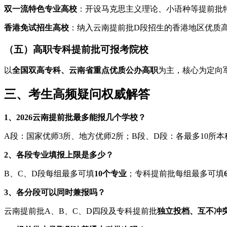
双一流特色专业高校
：开设马克思主义理论、小语种等提前批
香港免试招生高校
：纳入云南提前批D段招生的香港地区优质
（五）高职专科提前批可报考院校
以
全国双高专科、云南省重点优质公办高职
为主，核心为定向
三、考生高频疑问权威解答
1、2026云南提前批最多能报几个学校？
A段：国家优师3所、地方优师2所；B段、D段：各最多10所
2、各段专业填报上限是多少？
B、C、D段每组最多可填
10个专业
；专科提前批每组最多可填
3、各分段可以同时兼报吗？
云南提前批A、B、C、D四段及专科提前批
独立投档、互不冲