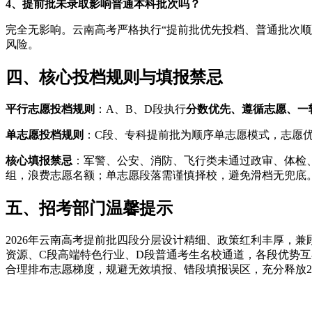
4、提前批未录取影响普通本科批次吗？
完全无影响。云南高考严格执行“提前批优先投档、普通批次顺
风险。
四、核心投档规则与填报禁忌
平行志愿投档规则
：A、B、D段执行
分数优先、遵循志愿、一
单志愿投档规则
：C段、专科提前批为顺序单志愿模式，志愿
核心填报禁忌
：军警、公安、消防、飞行类未通过政审、体检
组，浪费志愿名额；单志愿段落需谨慎择校，避免滑档无兜底
五、招考部门温馨提示
2026年云南高考提前批四段分层设计精细、政策红利丰厚，
资源、C段高端特色行业、D段普通考生名校通道，各段优势
合理排布志愿梯度，规避无效填报、错段填报误区，充分释放2