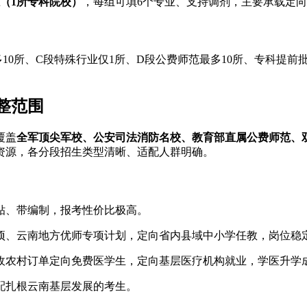
（1所专科院校）
，每组可填6个专业、支持调剂，主要承载定
最多10所、C段特殊行业仅1所、D段公费师范最多10所、专科
整范围
覆盖
全军顶尖军校、公安司法消防名校、教育部直属公费师范、
资源，各分段招生类型清晰、适配人群明确。
贴、带编制，报考性价比极高。
项、云南地方优师专项计划，定向省内县域中小学任教，岗位稳
收农村订单定向免费医学生，定向基层医疗机构就业，学医升学
配扎根云南基层发展的考生。