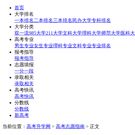
首页
大学排名
一本排名
二本排名
三本排名
民办大学
专科排名
大学分类
双一流
985大学
211大学
文科大学
理科大学
师范大学
医科大
高考专业
男生专业
女生专业
理科专业
文科专业
专业排名
报考指导
报考指导
志愿填报
一分一段
录取相关
录取相关
高考快讯
高考快讯
分数线
分数线
新高考
当前位置：
高考升学网
>
高考志愿指南
> 正文