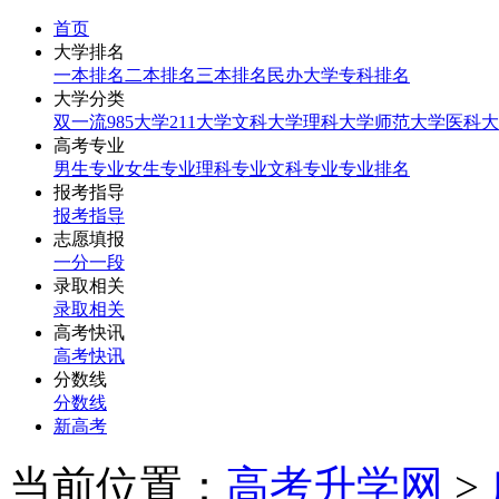
首页
大学排名
一本排名
二本排名
三本排名
民办大学
专科排名
大学分类
双一流
985大学
211大学
文科大学
理科大学
师范大学
医科大
高考专业
男生专业
女生专业
理科专业
文科专业
专业排名
报考指导
报考指导
志愿填报
一分一段
录取相关
录取相关
高考快讯
高考快讯
分数线
分数线
新高考
当前位置：
高考升学网
>