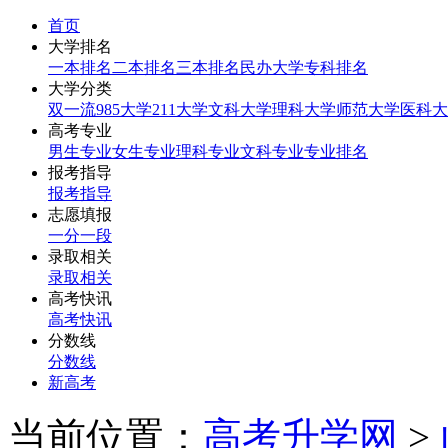
首页
大学排名
一本排名
二本排名
三本排名
民办大学
专科排名
大学分类
双一流
985大学
211大学
文科大学
理科大学
师范大学
医科大
高考专业
男生专业
女生专业
理科专业
文科专业
专业排名
报考指导
报考指导
志愿填报
一分一段
录取相关
录取相关
高考快讯
高考快讯
分数线
分数线
新高考
当前位置：
高考升学网
>