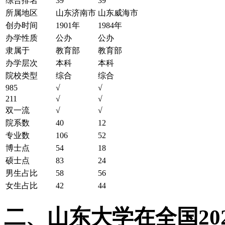
综合排名
39
39
所属地区
山东济南市
山东威海市
创办时间
1901年
1984年
办学性质
公办
公办
隶属于
教育部
教育部
办学层次
本科
本科
院校类型
综合
综合
985
√
√
211
√
√
双一流
√
√
院系数
40
12
专业数
106
52
博士点
54
18
硕士点
83
24
男生占比
58
56
女生占比
42
44
二、山东大学在全国202