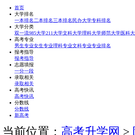
首页
大学排名
一本排名
二本排名
三本排名
民办大学
专科排名
大学分类
双一流
985大学
211大学
文科大学
理科大学
师范大学
医科大
高考专业
男生专业
女生专业
理科专业
文科专业
专业排名
报考指导
报考指导
志愿填报
一分一段
录取相关
录取相关
高考快讯
高考快讯
分数线
分数线
新高考
当前位置：
高考升学网
>