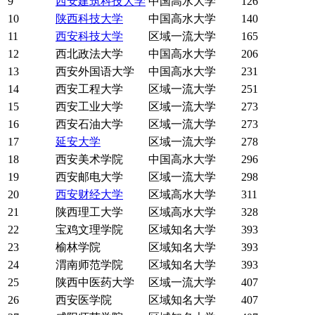
9
西安建筑科技大学
中国高水大学
126
10
陕西科技大学
中国高水大学
140
11
西安科技大学
区域一流大学
165
12
西北政法大学
中国高水大学
206
13
西安外国语大学
中国高水大学
231
14
西安工程大学
区域一流大学
251
15
西安工业大学
区域一流大学
273
16
西安石油大学
区域一流大学
273
17
延安大学
区域一流大学
278
18
西安美术学院
中国高水大学
296
19
西安邮电大学
区域一流大学
298
20
西安财经大学
区域高水大学
311
21
陕西理工大学
区域高水大学
328
22
宝鸡文理学院
区域知名大学
393
23
榆林学院
区域知名大学
393
24
渭南师范学院
区域知名大学
393
25
陕西中医药大学
区域一流大学
407
26
西安医学院
区域知名大学
407