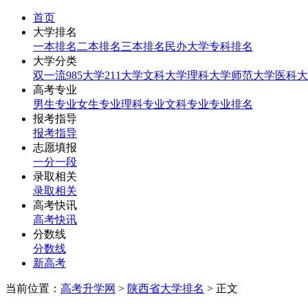
首页
大学排名
一本排名
二本排名
三本排名
民办大学
专科排名
大学分类
双一流
985大学
211大学
文科大学
理科大学
师范大学
医科大
高考专业
男生专业
女生专业
理科专业
文科专业
专业排名
报考指导
报考指导
志愿填报
一分一段
录取相关
录取相关
高考快讯
高考快讯
分数线
分数线
新高考
当前位置：
高考升学网
>
陕西省大学排名
> 正文