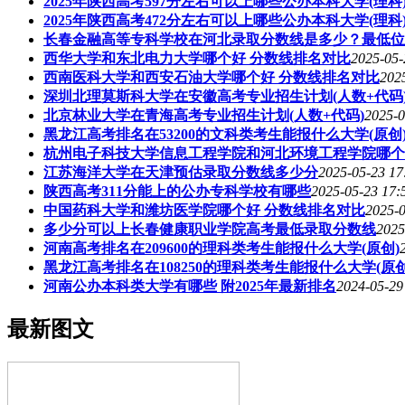
2025年陕西高考597分左右可以上哪些公办本科大学(理科
2025年陕西高考472分左右可以上哪些公办本科大学(理科
长春金融高等专科学校在河北录取分数线是多少？最低位
西华大学和东北电力大学哪个好 分数线排名对比
2025-05-
西南医科大学和西安石油大学哪个好 分数线排名对比
202
深圳北理莫斯科大学在安徽高考专业招生计划(人数+代码
北京林业大学在青海高考专业招生计划(人数+代码)
2025-0
黑龙江高考排名在53200的文科类考生能报什么大学(原创
杭州电子科技大学信息工程学院和河北环境工程学院哪个
江苏海洋大学在天津预估录取分数线多少分
2025-05-23 17
陕西高考311分能上的公办专科学校有哪些
2025-05-23 17:
中国药科大学和潍坊医学院哪个好 分数线排名对比
2025-0
多少分可以上长春健康职业学院高考最低录取分数线
2025
河南高考排名在209600的理科类考生能报什么大学(原创)
黑龙江高考排名在108250的理科类考生能报什么大学(原创
河南公办本科类大学有哪些 附2025年最新排名
2024-05-29
最新图文