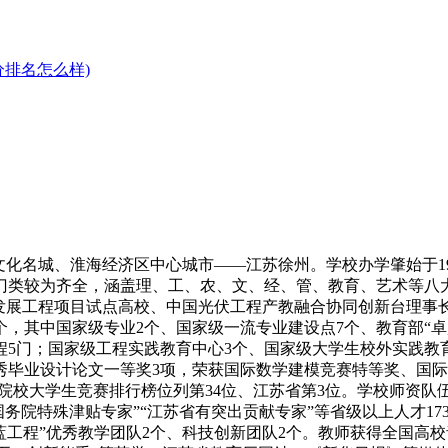
分排名怎么样)
化名城、淮海经济区中心城市——江苏徐州。学校办学肇始于19
科门类较为齐全，涵盖理、工、农、文、经、管、教育、艺术等八大
合发展工程项目试点高校、中国光伏工程产教融合协同创新台理事
个，其中国家级专业2个、国家级一流专业建设点7个、教育部“卓
程5门；国家级工程实践教育中心3个、国家级大学生校外实践教
业设计论文一等奖3项，荣获国际数学建模竞赛特等奖、国际大学
本科院校大学生竞赛排行榜位列第34位、江苏省第3位。学校师资队伍
受国务院特殊津贴专家”“江苏省有突出贡献专家”等省级以上人才
蓝工程”优秀教学团队2个、科技创新团队2个。教师获得全国高