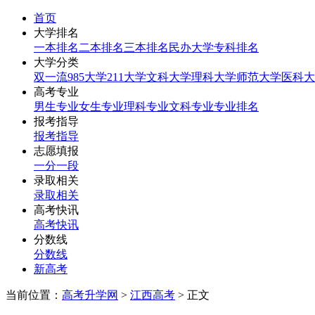
首页
大学排名
一本排名
二本排名
三本排名
民办大学
专科排名
大学分类
双一流
985大学
211大学
文科大学
理科大学
师范大学
医科大
高考专业
男生专业
女生专业
理科专业
文科专业
专业排名
报考指导
报考指导
志愿填报
一分一段
录取相关
录取相关
高考快讯
高考快讯
分数线
分数线
新高考
当前位置：
高考升学网
>
江西高考
> 正文