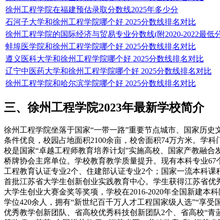
徐州工程学院在福建预估录取分数线2025年多少分
石河子大学和徐州工程学院哪个好 2025分数线排名对比
徐州工程学院的国际经济与贸易专业分数线(附2020-2022最低
蚌埠医学院和徐州工程学院哪个好 2025分数线排名对比
遵义医科大学和徐州工程学院哪个好 2025分数线排名对比
辽宁中医药大学和徐州工程学院哪个好 2025分数线排名对比
徐州工程学院和哈尔滨学院哪个好 2025分数线排名对比
三、徐州工程学院2023年最新学校简介
徐州工程学院坐落于国家“一带一路”重要节点城市、国家历史文
条件优良，校园占地面积2100余亩，校舍面积74万方米。学
校是国家“卓越工程师教育培养计划”实施高校、国家产教融
桥牌协会主席单位。学校教育教学质量提升。现有本科专业67
工程教育认证专业2个、住建部认证专业2个；国家一流本科课
首批江苏省大学生创新创业实践教育中心。学生获得江苏省优秀毕
大学生创业大赛金奖等奖项，学校在2016-2020年全国新建
学位420余人，拥有“新世纪百千万人才工程国家级人选”“享
优秀教学创新团队、省高校优秀科技创新团队2个、省高校“青