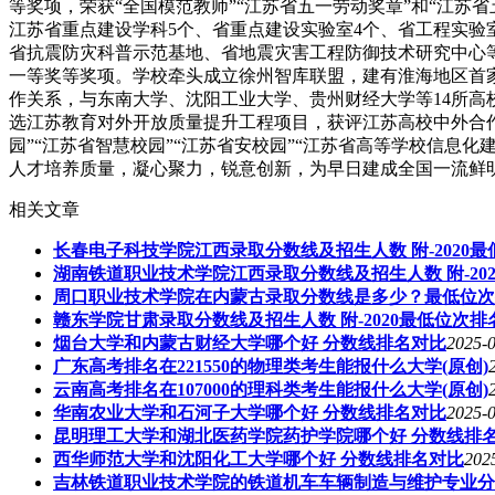
等奖项，荣获“全国模范教师”“江苏省五一劳动奖章”和“江
江苏省重点建设学科5个、省重点建设实验室4个、省工程实验
省抗震防灾科普示范基地、省地震灾害工程防御技术研究中心等
一等奖等奖项。学校牵头成立徐州智库联盟，建有淮海地区首
作关系，与东南大学、沈阳工业大学、贵州财经大学等14所高
选江苏教育对外开放质量提升工程项目，获评江苏高校中外合作
园”“江苏省智慧校园”“江苏省安校园”“江苏省高等学校信息
人才培养质量，凝心聚力，锐意创新，为早日建成全国一流鲜明的
相关文章
长春电子科技学院江西录取分数线及招生人数 附-2020
湖南铁道职业技术学院江西录取分数线及招生人数 附-20
周口职业技术学院在内蒙古录取分数线是多少？最低位次
赣东学院甘肃录取分数线及招生人数 附-2020最低位次排
烟台大学和内蒙古财经大学哪个好 分数线排名对比
2025-0
广东高考排名在221550的物理类考生能报什么大学(原创)
云南高考排名在107000的理科类考生能报什么大学(原创)
华南农业大学和石河子大学哪个好 分数线排名对比
2025-0
昆明理工大学和湖北医药学院药护学院哪个好 分数线排
西华师范大学和沈阳化工大学哪个好 分数线排名对比
202
吉林铁道职业技术学院的铁道机车车辆制造与维护专业分数线