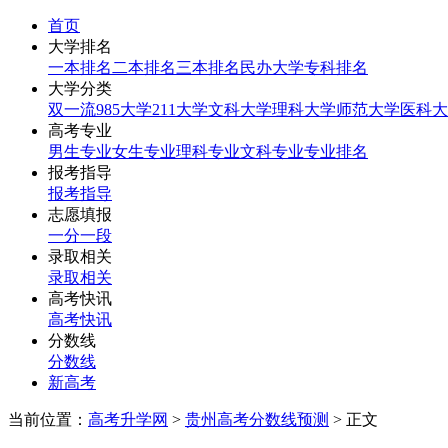
首页
大学排名
一本排名
二本排名
三本排名
民办大学
专科排名
大学分类
双一流
985大学
211大学
文科大学
理科大学
师范大学
医科大
高考专业
男生专业
女生专业
理科专业
文科专业
专业排名
报考指导
报考指导
志愿填报
一分一段
录取相关
录取相关
高考快讯
高考快讯
分数线
分数线
新高考
当前位置：
高考升学网
>
贵州高考分数线预测
> 正文