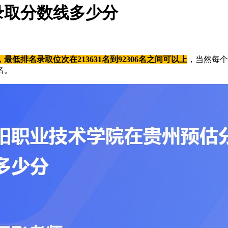
录取分数线多少分
低排名录取位次在213631名到92306名之间可以上
，当然每个
名。