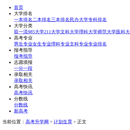
首页
大学排名
一本排名
二本排名
三本排名
民办大学
专科排名
大学分类
双一流
985大学
211大学
文科大学
理科大学
师范大学
医科大
高考专业
男生专业
女生专业
理科专业
文科专业
专业排名
报考指导
报考指导
志愿填报
一分一段
录取相关
录取相关
高考快讯
高考快讯
分数线
分数线
新高考
当前位置：
高考升学网
>
计划生育
> 正文