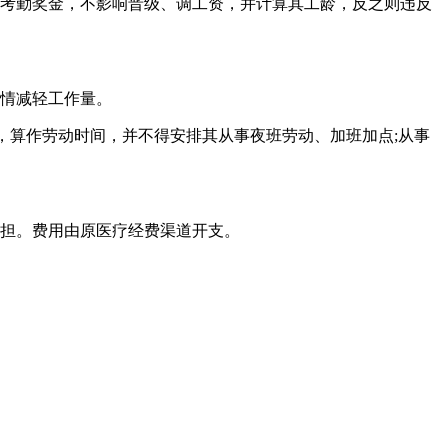
及考勤奖金，不影响晋级、调工资，并计算其工龄，反之则违反
酌情减轻工作量。
，算作劳动时间，并不得安排其从事夜班劳动、加班加点;从事
负担。费用由原医疗经费渠道开支。