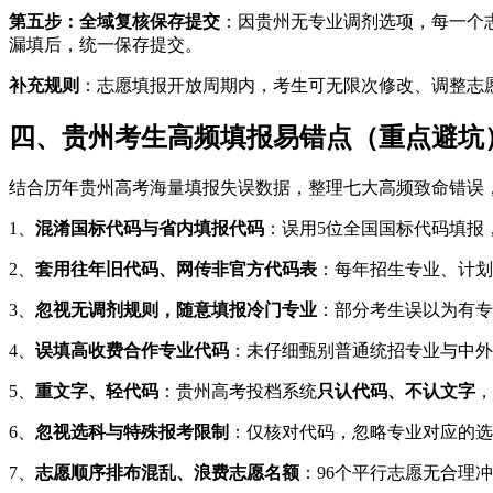
第五步：全域复核保存提交
：因贵州无专业调剂选项，每一个
漏填后，统一保存提交。
补充规则
：志愿填报开放周期内，考生可无限次修改、调整志
四、贵州考生高频填报易错点（重点避坑
结合历年贵州高考海量填报失误数据，整理七大高频致命错误
1、
混淆国标代码与省内填报代码
：误用5位全国国标代码填报
2、
套用往年旧代码、网传非官方代码表
：每年招生专业、计划
3、
忽视无调剂规则，随意填报冷门专业
：部分考生误以为有专
4、
误填高收费合作专业代码
：未仔细甄别普通统招专业与中外
5、
重文字、轻代码
：贵州高考投档系统
只认代码、不认文字
，
6、
忽视选科与特殊报考限制
：仅核对代码，忽略专业对应的选
7、
志愿顺序排布混乱、浪费志愿名额
：96个平行志愿无合理