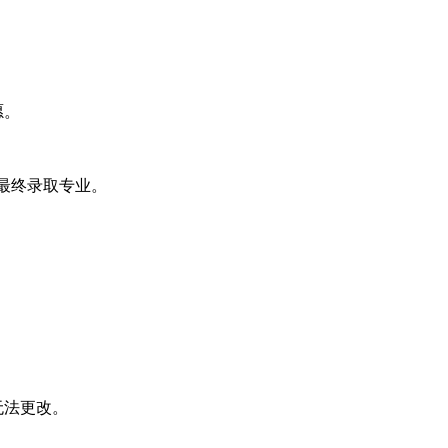
愿。
最终录取专业。
无法更改。