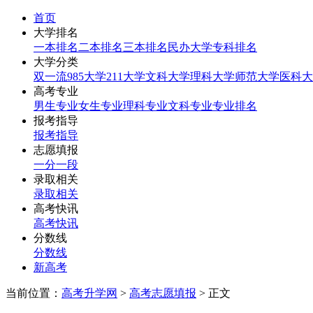
首页
大学排名
一本排名
二本排名
三本排名
民办大学
专科排名
大学分类
双一流
985大学
211大学
文科大学
理科大学
师范大学
医科大
高考专业
男生专业
女生专业
理科专业
文科专业
专业排名
报考指导
报考指导
志愿填报
一分一段
录取相关
录取相关
高考快讯
高考快讯
分数线
分数线
新高考
当前位置：
高考升学网
>
高考志愿填报
> 正文