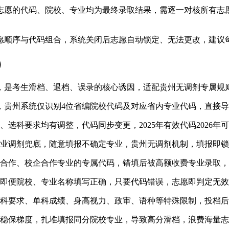
志愿的代码、院校、专业均为最终录取结果，需逐一对核所有志
愿顺序与代码组合，系统关闭后志愿自动锁定、无法更改，建议
）
，是考生滑档、退档、误录的核心诱因，适配贵州无调剂专属规
，贵州系统仅识别4位省编院校代码及对应省内专业代码，直接
、选科要求均有调整，代码同步变更，2025年有效代码2026
业调剂兜底，随意填报不确定专业，贵州无调剂机制，填报即锁
合作、校企合作专业的专属代码，错填后被高额收费专业录取，
即便院校、专业名称填写正确，只要代码错误，志愿即判定无效
科要求、单科成绩、身高视力、政审、语种等特殊限制，投档后
冲稳保梯度，扎堆填报同分院校专业，导致高分滑档，浪费海量