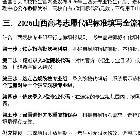
全国各大高校招生官网会发布2026年山西分专业招生计划、
理中心公布数据为准
，高校自有5位国标代码无效，不得用于
三、2026山西高考志愿代码标准填写全流
结合山西院校专业组平行志愿填报规则，考生需遵循标准化填
第一步：锁定报考批次与科类
：明确自身填报提前批、本科批
第二步：精准录入4位院校代码
：对照官方《招生专业目录》或
致，杜绝数字输入错误。
第三步：选定合规院校专业组
：录入院校代码后，系统展示该
个志愿对应一个独立院校专业组
。
第四步：依次录入2位专业代码
：在选定的专业组范围内，按照
费。
第五步：设置调剂并多重复核保存
：根据自身报考需求，选择
填后保存志愿。
补充规则
：志愿填报开放周期内，考生可无限次修改、调整志