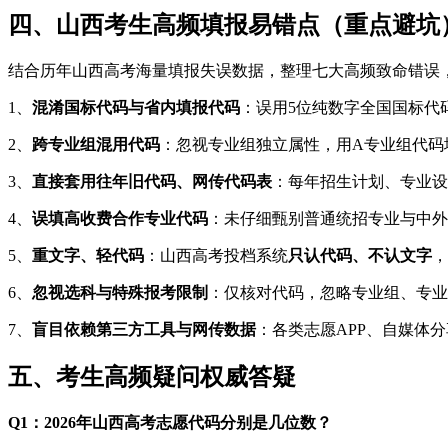
四、山西考生高频填报易错点（重点避坑
结合历年山西高考海量填报失误数据，整理七大高频致命错误
1、
混淆国标代码与省内填报代码
：误用5位纯数字全国国标代
2、
跨专业组混用代码
：忽视专业组独立属性，用A专业组代码
3、
直接套用往年旧代码、网传代码表
：每年招生计划、专业设
4、
误填高收费合作专业代码
：未仔细甄别普通统招专业与中外
5、
重文字、轻代码
：山西高考投档系统
只认代码、不认文字
，
6、
忽视选科与特殊报考限制
：仅核对代码，忽略专业组、专业
7、
盲目依赖第三方工具与网传数据
：各类志愿APP、自媒体
五、考生高频疑问权威答疑
Q1：2026年山西高考志愿代码分别是几位数？