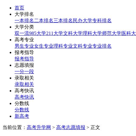
首页
大学排名
一本排名
二本排名
三本排名
民办大学
专科排名
大学分类
双一流
985大学
211大学
文科大学
理科大学
师范大学
医科大
高考专业
男生专业
女生专业
理科专业
文科专业
专业排名
报考指导
报考指导
志愿填报
一分一段
录取相关
录取相关
高考快讯
高考快讯
分数线
分数线
新高考
当前位置：
高考升学网
>
高考志愿填报
> 正文