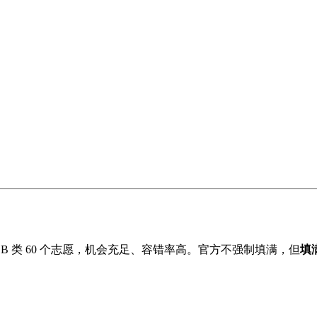
；
填
 B 类 60 个志愿，机会充足、容错率高。官方不强制填满，但