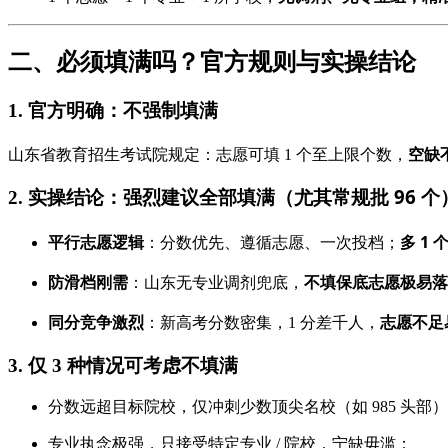
二、必须填满吗？官方规则与实操结论
不强制填满
1. 官方明确：
空缺
山东省教育招生考试院规定：志愿可填 1 个至上限个数，
强烈建议全部填满（尤其常规批 96 个
2. 实操结论：
平行志愿逻辑
多 1 
：分数优先、遵循志愿、一次投档；
防滑档刚需
不填保底志愿极易落
：山东无专业调剂兜底，
同分竞争激烈
志愿不足
：新高考分数密集，1 分差千人，
3. 仅 3 种情况可考虑不填满
分数远超目标院校，仅冲刺少数顶尖名校（如 985 头部
专业执念极强，只接受特定专业 / 院校，宁缺毋滥；