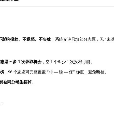
不影响投档、不退档、不失效
；系统允许只填部分志愿，无 “未满
）
个志愿 = 多 1 次录取机会
，空 1 个即少 1 次投档可能。
榜
；96 个志愿可完整覆盖 “冲 — 稳 — 保” 梯度，避免断档。
易被同分考生挤掉
。
）；