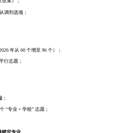
 次征集）；
从调剂选项；
2026 年从 60 个增至 96 个）；
个平行志愿；
业
；
个 “专业 + 学校” 志愿；
准锁定专业
。