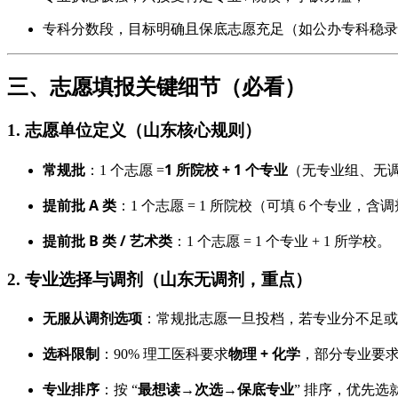
专科分数段，目标明确且保底志愿充足（如公办专科稳录
三、志愿填报关键细节（必看）
1. 志愿单位定义（山东核心规则）
常规批
1 所院校 + 1 个专业
：1 个志愿 =
（无专业组、无
提前批 A 类
：1 个志愿 = 1 所院校（可填 6 个专业，含
提前批 B 类 / 艺术类
：1 个志愿 = 1 个专业 + 1 所学校。
2. 专业选择与调剂（山东无调剂，重点）
无服从调剂选项
：常规批志愿一旦投档，若专业分不足或
选科限制
物理 + 化学
：90% 理工医科要求
，部分专业要求生
专业排序
最想读→次选→保底专业
：按 “
” 排序，优先