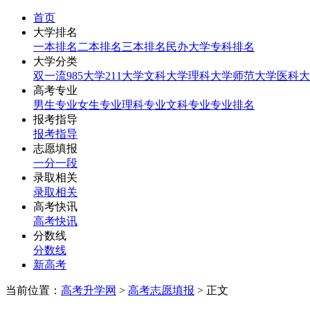
首页
大学排名
一本排名
二本排名
三本排名
民办大学
专科排名
大学分类
双一流
985大学
211大学
文科大学
理科大学
师范大学
医科大
高考专业
男生专业
女生专业
理科专业
文科专业
专业排名
报考指导
报考指导
志愿填报
一分一段
录取相关
录取相关
高考快讯
高考快讯
分数线
分数线
新高考
当前位置：
高考升学网
>
高考志愿填报
> 正文