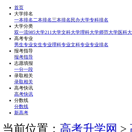
首页
大学排名
一本排名
二本排名
三本排名
民办大学
专科排名
大学分类
双一流
985大学
211大学
文科大学
理科大学
师范大学
医科大
高考专业
男生专业
女生专业
理科专业
文科专业
专业排名
报考指导
报考指导
志愿填报
一分一段
录取相关
录取相关
高考快讯
高考快讯
分数线
分数线
新高考
当前位置：
高考升学网
>