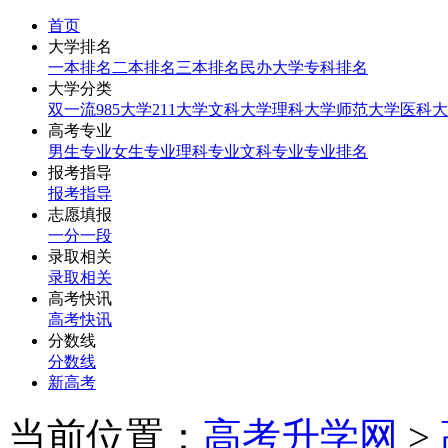
首页
大学排名
一本排名
二本排名
三本排名
民办大学
专科排名
大学分类
双一流
985大学
211大学
文科大学
理科大学
师范大学
医科大
高考专业
男生专业
女生专业
理科专业
文科专业
专业排名
报考指导
报考指导
志愿填报
一分一段
录取相关
录取相关
高考快讯
高考快讯
分数线
分数线
新高考
当前位置：
高考升学网
>