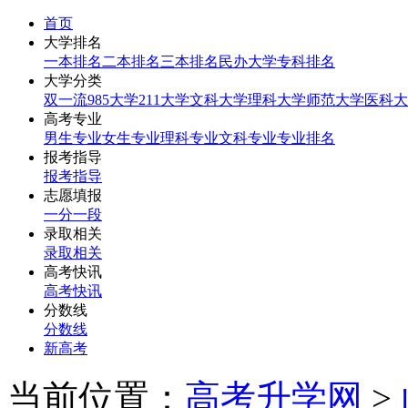
首页
大学排名
一本排名
二本排名
三本排名
民办大学
专科排名
大学分类
双一流
985大学
211大学
文科大学
理科大学
师范大学
医科大
高考专业
男生专业
女生专业
理科专业
文科专业
专业排名
报考指导
报考指导
志愿填报
一分一段
录取相关
录取相关
高考快讯
高考快讯
分数线
分数线
新高考
当前位置：
高考升学网
>