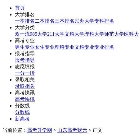
首页
大学排名
一本排名
二本排名
三本排名
民办大学
专科排名
大学分类
双一流
985大学
211大学
文科大学
理科大学
师范大学
医科大
高考专业
男生专业
女生专业
理科专业
文科专业
专业排名
报考指导
报考指导
志愿填报
一分一段
录取相关
录取相关
高考快讯
高考快讯
分数线
分数线
新高考
当前位置：
高考升学网
>
山东高考状元
> 正文