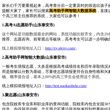
家长们千万要重视起来，高考查分后一定要及时的筛选出孩子
提醒大家了，家长可以搜索
高考助手网智能大数据系统
，直接
个高三班主任推荐的系统，大家也可以参考！
1.高考Ai志愿助手
(山东泰安市)
这个网站是功能数据最全的网站，系统功能比较齐全，内含20
推荐、志愿咨询、前辈观点等板块，高考考生可以进一步明确
线上模拟填报地址入口：
http://zy.gkjzy.com/
。
2.高考助手网智能大数据(山东泰安市)
一般考生填报志愿，大多是根据高考成绩排名和历年录取情况
而是能够以分数为基础，尽量使志愿填报更符合自身性格和兴
确、概率值合适，基本上80%的高三学生会使用这个系统。
线上模拟填报地址入口：
http://test.gaokaohelp.com/
3.聚志愿
(山东泰安市)
包含院校库专业库和职业库的查询功能，院校库内包含全国3
信息。内设筛选功能，北京用户可通过筛选快速找到想要的信