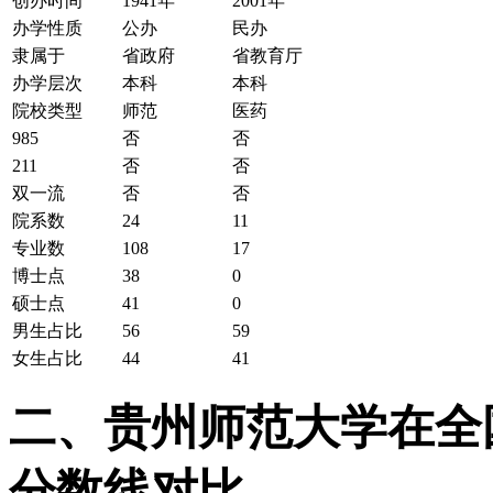
创办时间
1941年
2001年
办学性质
公办
民办
隶属于
省政府
省教育厅
办学层次
本科
本科
院校类型
师范
医药
985
否
否
211
否
否
双一流
否
否
院系数
24
11
专业数
108
17
博士点
38
0
硕士点
41
0
男生占比
56
59
女生占比
44
41
二、贵州师范大学在全国2
分数线对比