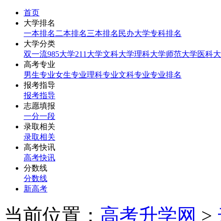
首页
大学排名
一本排名
二本排名
三本排名
民办大学
专科排名
大学分类
双一流
985大学
211大学
文科大学
理科大学
师范大学
医科大
高考专业
男生专业
女生专业
理科专业
文科专业
专业排名
报考指导
报考指导
志愿填报
一分一段
录取相关
录取相关
高考快讯
高考快讯
分数线
分数线
新高考
当前位置：
高考升学网
>