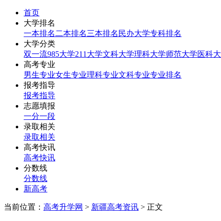
首页
大学排名
一本排名
二本排名
三本排名
民办大学
专科排名
大学分类
双一流
985大学
211大学
文科大学
理科大学
师范大学
医科大
高考专业
男生专业
女生专业
理科专业
文科专业
专业排名
报考指导
报考指导
志愿填报
一分一段
录取相关
录取相关
高考快讯
高考快讯
分数线
分数线
新高考
当前位置：
高考升学网
>
新疆高考资讯
> 正文