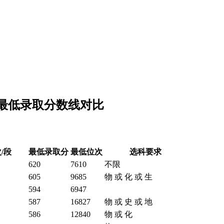
的最低录取分数线对比
/段
最低录取分
最低位次
选科要求
620
7610
不限
605
9685
物 或 化 或 生
594
6947
587
16827
物 或 史 或 地
586
12840
物 或 化