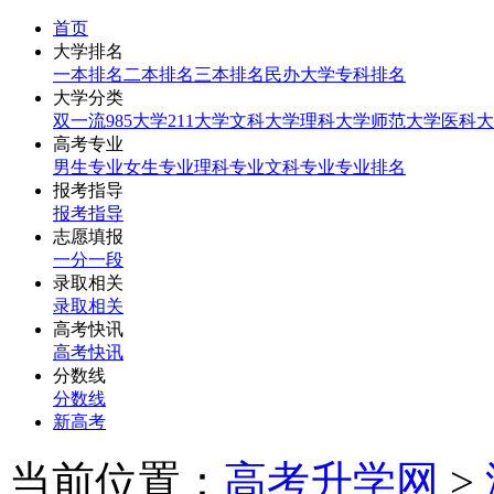
首页
大学排名
一本排名
二本排名
三本排名
民办大学
专科排名
大学分类
双一流
985大学
211大学
文科大学
理科大学
师范大学
医科大
高考专业
男生专业
女生专业
理科专业
文科专业
专业排名
报考指导
报考指导
志愿填报
一分一段
录取相关
录取相关
高考快讯
高考快讯
分数线
分数线
新高考
当前位置：
高考升学网
>