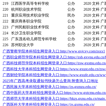
219
江西医学高等专科学校
公办
2020
文科
广
220
杭州职业技术学院
公办
2020
文科
广
221
重庆应用技术职业学院
民办
2020
文科
广
222
重庆商务职业学院
公办
2020
文科
广
223
广州民航职业技术学院
公办
2020
文科
广
224
长沙卫生职业学院
公办
2020
文科
广
225
广东茂名幼儿师范专科学校
公办
2020
文科
广
226
苏州职业大学
公办
2020
文科
广
广西警察学院本科招生网登录入口:http://www.gxjcxy.com/zsxx1
广西职业师范学院本科招生网登录入口:https://zsb.gxvnu.edu.cn/bkz
广西科技师范学院本科招生网登录入口:https://zsw.gxstnu.edu.cn/in
广西科技大学本科招生网登录入口:https://www.gxust.edu.cn/zsw/in
广西财经学院本科招生网登录入口:https://www.gxufe.edu.cn/www/su
2025年广西高考录取通知书快递怎么查询 附查询入口地址
广西民族大学本科招生网登录入口:https://zs.gxmzu.edu.cn/
广西中医药大学本科招生网登录入口:https://www.gxtcmu.edu.cn/z
广西师范大学本科招生网登录入口:https://bkzs.gxnu.edu.cn/main.
广西医科大学本科招生网登录入口:https://zs.gxmu.edu.cn/