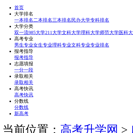
首页
大学排名
一本排名
二本排名
三本排名
民办大学
专科排名
大学分类
双一流
985大学
211大学
文科大学
理科大学
师范大学
医科大
高考专业
男生专业
女生专业
理科专业
文科专业
专业排名
报考指导
报考指导
志愿填报
一分一段
录取相关
录取相关
高考快讯
高考快讯
分数线
分数线
新高考
当前位置：
高考升学网
>