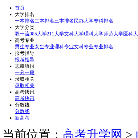
首页
大学排名
一本排名
二本排名
三本排名
民办大学
专科排名
大学分类
双一流
985大学
211大学
文科大学
理科大学
师范大学
医科大
高考专业
男生专业
女生专业
理科专业
文科专业
专业排名
报考指导
报考指导
志愿填报
一分一段
录取相关
录取相关
高考快讯
高考快讯
分数线
分数线
新高考
当前位置：
高考升学网
>