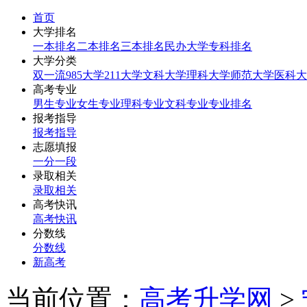
首页
大学排名
一本排名
二本排名
三本排名
民办大学
专科排名
大学分类
双一流
985大学
211大学
文科大学
理科大学
师范大学
医科大
高考专业
男生专业
女生专业
理科专业
文科专业
专业排名
报考指导
报考指导
志愿填报
一分一段
录取相关
录取相关
高考快讯
高考快讯
分数线
分数线
新高考
当前位置：
高考升学网
>