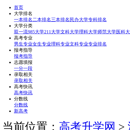
首页
大学排名
一本排名
二本排名
三本排名
民办大学
专科排名
大学分类
双一流
985大学
211大学
文科大学
理科大学
师范大学
医科大
高考专业
男生专业
女生专业
理科专业
文科专业
专业排名
报考指导
报考指导
志愿填报
一分一段
录取相关
录取相关
高考快讯
高考快讯
分数线
分数线
新高考
当前位置：
高考升学网
>