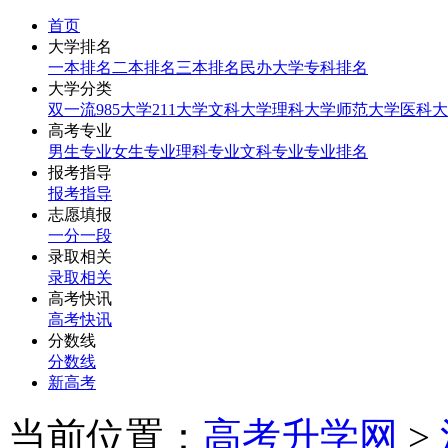
首页
大学排名
一本排名
二本排名
三本排名
民办大学
专科排名
大学分类
双一流
985大学
211大学
文科大学
理科大学
师范大学
医科大
高考专业
男生专业
女生专业
理科专业
文科专业
专业排名
报考指导
报考指导
志愿填报
一分一段
录取相关
录取相关
高考快讯
高考快讯
分数线
分数线
新高考
当前位置：
高考升学网
>