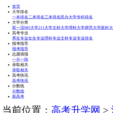
首页
大学排名
一本排名
二本排名
三本排名
民办大学
专科排名
大学分类
双一流
985大学
211大学
文科大学
理科大学
师范大学
医科大
高考专业
男生专业
女生专业
理科专业
文科专业
专业排名
报考指导
报考指导
志愿填报
一分一段
录取相关
录取相关
高考快讯
高考快讯
分数线
分数线
新高考
当前位置：
高考升学网
>