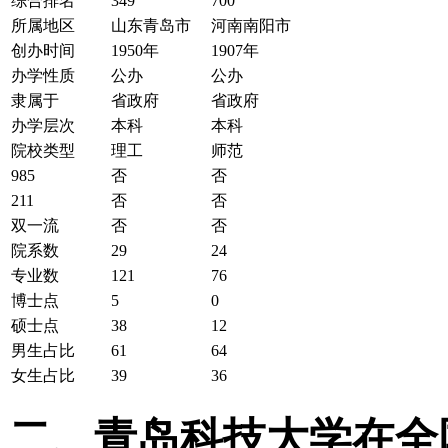
综合排名
349
700
所属地区
山东青岛市
河南南阳市
创办时间
1950年
1907年
办学性质
公办
公办
隶属于
省政府
省政府
办学层次
本科
本科
院校类型
理工
师范
985
否
否
211
否
否
双一流
否
否
院系数
29
24
专业数
121
76
博士点
5
0
硕士点
38
12
男生占比
61
64
女生占比
39
36
二、青岛科技大学在全国2