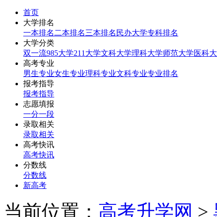
首页
大学排名
一本排名
二本排名
三本排名
民办大学
专科排名
大学分类
双一流
985大学
211大学
文科大学
理科大学
师范大学
医科大
高考专业
男生专业
女生专业
理科专业
文科专业
专业排名
报考指导
报考指导
志愿填报
一分一段
录取相关
录取相关
高考快讯
高考快讯
分数线
分数线
新高考
当前位置：
高考升学网
>