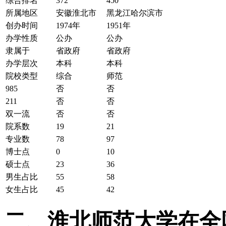
综合排名
372
450
所属地区
安徽淮北市
黑龙江哈尔滨市
创办时间
1974年
1951年
办学性质
公办
公办
隶属于
省政府
省政府
办学层次
本科
本科
院校类型
综合
师范
985
否
否
211
否
否
双一流
否
否
院系数
19
21
专业数
78
97
博士点
0
10
硕士点
23
36
男生占比
55
58
女生占比
45
42
二、淮北师范大学在全国2