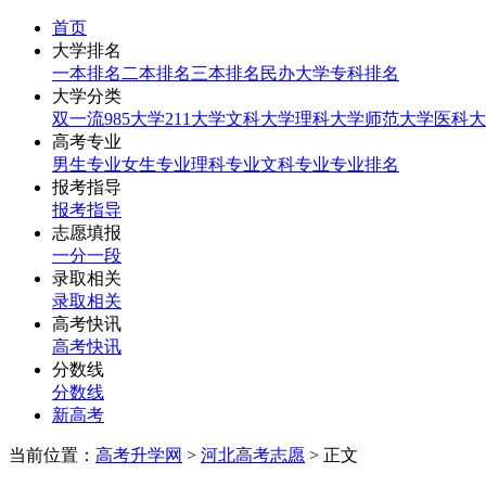
首页
大学排名
一本排名
二本排名
三本排名
民办大学
专科排名
大学分类
双一流
985大学
211大学
文科大学
理科大学
师范大学
医科大
高考专业
男生专业
女生专业
理科专业
文科专业
专业排名
报考指导
报考指导
志愿填报
一分一段
录取相关
录取相关
高考快讯
高考快讯
分数线
分数线
新高考
当前位置：
高考升学网
>
河北高考志愿
> 正文