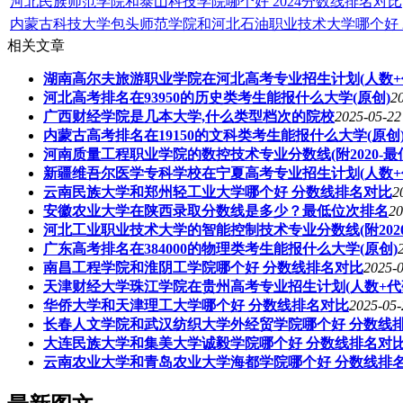
河北民族师范学院和泰山科技学院哪个好 2024分数线排名对比
内蒙古科技大学包头师范学院和河北石油职业技术大学哪个好 2
相关文章
湖南高尔夫旅游职业学院在河北高考专业招生计划(人数+
河北高考排名在93950的历史类考生能报什么大学(原创)
2
广西财经学院是几本大学,什么类型档次的院校
2025-05-22
内蒙古高考排名在19150的文科类考生能报什么大学(原创
河南质量工程职业学院的数控技术专业分数线(附2020-最
新疆维吾尔医学专科学校在宁夏高考专业招生计划(人数+
云南民族大学和郑州轻工业大学哪个好 分数线排名对比
2
安徽农业大学在陕西录取分数线是多少？最低位次排名
20
河北工业职业技术大学的智能控制技术专业分数线(附202
广东高考排名在384000的物理类考生能报什么大学(原创)
南昌工程学院和淮阴工学院哪个好 分数线排名对比
2025-0
天津财经大学珠江学院在贵州高考专业招生计划(人数+代
华侨大学和天津理工大学哪个好 分数线排名对比
2025-05-
长春人文学院和武汉纺织大学外经贸学院哪个好 分数线
大连民族大学和集美大学诚毅学院哪个好 分数线排名对
云南农业大学和青岛农业大学海都学院哪个好 分数线排