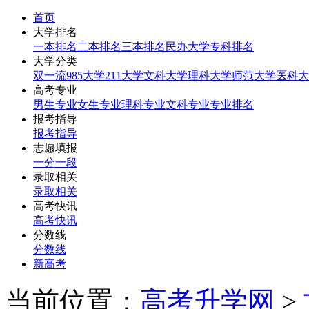
首页
大学排名
一本排名
二本排名
三本排名
民办大学
专科排名
大学分类
双一流
985大学
211大学
文科大学
理科大学
师范大学
医科大
高考专业
男生专业
女生专业
理科专业
文科专业
专业排名
报考指导
报考指导
志愿填报
一分一段
录取相关
录取相关
高考快讯
高考快讯
分数线
分数线
新高考
当前位置：
高考升学网
>