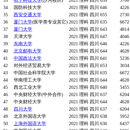
33
电子科技大学
(沙河校区)
2021
理科
四川
639
5700
34
国防科技大学
2021
理科
四川
646
4226
35
西安交通大学
2021
理科
四川
655
2730
36
厦门大学
(医学类专业其它)
2021
理科
四川
635
6672
37
厦门大学
2021
理科
四川
643
4814
38
天津大学
2021
理科
四川
647
4046
39
东南大学
2021
理科
四川
646
4226
40
北京邮电大学
2021
理科
四川
644
4628
41
中国政法大学
2021
理科
四川
641
5236
42
对外经济贸易大学
2021
理科
四川
653
3034
43
中国社会科学院大学
2021
理科
四川
635
6672
44
华南理工大学
2021
理科
四川
644
4628
45
西北工业大学
2021
理科
四川
640
5455
46
中央财经大学(中外合作)
2021
理科
四川
637
6204
47
中央财经大学
2021
理科
四川
644
4628
48
四川大学
2021
理科
四川
637
6204
49
北京外国语大学
2021
理科
四川
638
5952
50
上海外国语大学
2021
理科
四川
636
6437