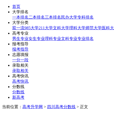
首页
大学排名
一本排名
二本排名
三本排名
民办大学
专科排名
大学分类
双一流
985大学
211大学
文科大学
理科大学
师范大学
医科大
高考专业
男生专业
女生专业
理科专业
文科专业
专业排名
报考指导
报考指导
志愿填报
一分一段
录取相关
录取相关
高考快讯
高考快讯
分数线
分数线
新高考
当前位置：
高考升学网
>
四川高考分数线
> 正文