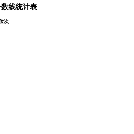
分数线统计表
位次