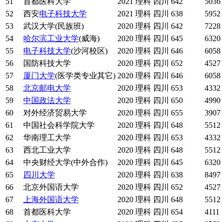
51
首都医科大学
2021
理科
四川
642
5036
52
西安
电子科技大学
2021
理科
四川
638
5952
53
武汉大学(民族班)
2020
理科
四川
642
7228
54
哈尔滨工业大学
(威海)
2020
理科
四川
645
6320
55
电子科技大学
(沙河校区)
2020
理科
四川
646
6058
56
国防科技大学
2020
理科
四川
652
4527
57
厦门大学
(医学类专业其它)
2020
理科
四川
646
6058
58
北京邮电大学
2020
理科
四川
653
4332
59
中国政法大学
2020
理科
四川
650
4990
60
对外经济贸易大学
2020
理科
四川
655
3907
61
中国社会科学院大学
2020
理科
四川
648
5512
62
华南理工大学
2020
理科
四川
653
4332
63
西北工业大学
2020
理科
四川
648
5512
64
中央财经大学(中外合作)
2020
理科
四川
645
6320
65
四川大学
2020
理科
四川
638
8497
66
北京外国语大学
2020
理科
四川
652
4527
67
上海外国语大学
2020
理科
四川
648
5512
68
首都医科大学
2020
理科
四川
654
4111