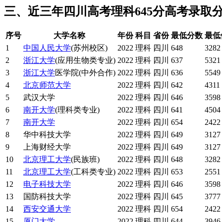
三、近三年四川高考理科645分高考录取
序号
大学名称
年份
科目
省份
最低分数
最低
1
中国人民大学
(苏州校区)
2022
理科
四川
648
3282
2
浙江大学
(应用生物类专业)
2022
理科
四川
637
5321
3
浙江大学
医学院(中外合作)
2022
理科
四川
636
5549
4
北京师范大学
2022
理科
四川
642
4311
5
武汉大学
2022
理科
四川
646
3598
6
南开大学
(理科类专业)
2022
理科
四川
641
4504
7
南开大学
2022
理科
四川
654
2422
8
华中科技大学
2022
理科
四川
649
3127
9
上海财经大学
2022
理科
四川
649
3127
10
北京理工大学
(民族班)
2022
理科
四川
648
3282
11
北京理工大学
(工科类专业)
2022
理科
四川
653
2551
12
电子科技大学
2022
理科
四川
646
3598
13
国防科技大学
2022
理科
四川
645
3777
14
西安交通大学
2022
理科
四川
654
2422
15
厦门大学
2022
理科
四川
644
3946