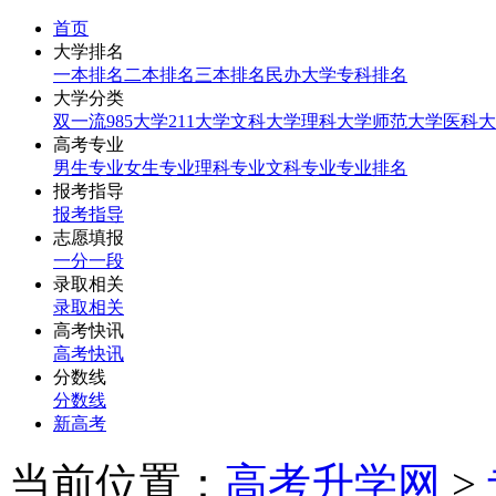
首页
大学排名
一本排名
二本排名
三本排名
民办大学
专科排名
大学分类
双一流
985大学
211大学
文科大学
理科大学
师范大学
医科大
高考专业
男生专业
女生专业
理科专业
文科专业
专业排名
报考指导
报考指导
志愿填报
一分一段
录取相关
录取相关
高考快讯
高考快讯
分数线
分数线
新高考
当前位置：
高考升学网
>