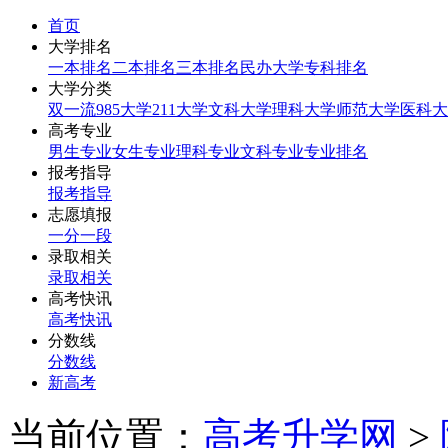
首页
大学排名
一本排名
二本排名
三本排名
民办大学
专科排名
大学分类
双一流
985大学
211大学
文科大学
理科大学
师范大学
医科大
高考专业
男生专业
女生专业
理科专业
文科专业
专业排名
报考指导
报考指导
志愿填报
一分一段
录取相关
录取相关
高考快讯
高考快讯
分数线
分数线
新高考
当前位置：
高考升学网
>