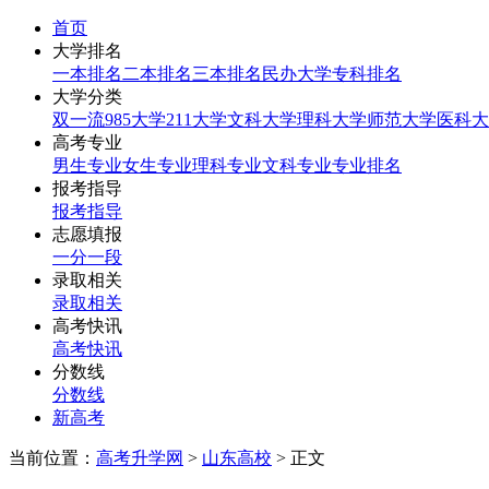
首页
大学排名
一本排名
二本排名
三本排名
民办大学
专科排名
大学分类
双一流
985大学
211大学
文科大学
理科大学
师范大学
医科大
高考专业
男生专业
女生专业
理科专业
文科专业
专业排名
报考指导
报考指导
志愿填报
一分一段
录取相关
录取相关
高考快讯
高考快讯
分数线
分数线
新高考
当前位置：
高考升学网
>
山东高校
> 正文