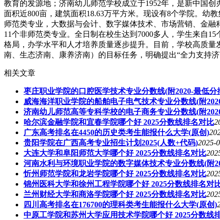
教育的发源地；济南幼儿师范学校成立于1952年，是新中国创
面积近800亩，建筑面积18.63万平方米。现设有8个学院
师范类专业，大数据与会计、数字媒体技术、市场营销、金融
11个非师范类专业。全日制在校生达到7000多人，学生来
格局，办学水平和人才培养质量逐步提升。目前，学校高质量
南、生态济南、康养济南）的目标任务，明确提出“全力支持济南幼
相关文章
枣庄职业学院的口腔医学技术专业分数线(附2020-最低分
威海海洋职业学院的船舶电子电气技术专业分数线(附202
济南幼儿师范高等专科学校的电子商务专业分数线(附202
哈尔滨金融学院和宜春学院哪个好 2025分数线排名对比
2
广东高考排名在4450的历史类考生能报什么大学(原创)
202
贵阳学院在广西高考专业招生计划2025(人数+代码)
2025-0
大连大学和阜阳师范大学哪个好 2025分数线排名对比
202
河南水利与环境职业学院的数字媒体技术专业分数线(附20
忻州师范学院和龙岩学院哪个好 2025分数线排名对比
202
锦州医科大学和徐州工程学院哪个好 2025分数线排名对
兰州财经大学和商洛学院哪个好 2025分数线排名对比
202
四川高考排名在176700的理科类考生能报什么大学(原创)
中原工学院和苏州大学应用技术学院哪个好 2025分数线