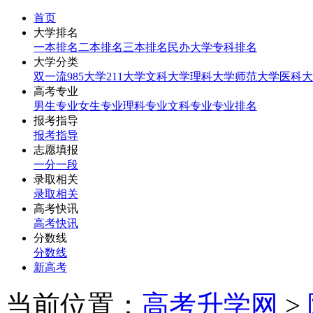
首页
大学排名
一本排名
二本排名
三本排名
民办大学
专科排名
大学分类
双一流
985大学
211大学
文科大学
理科大学
师范大学
医科大
高考专业
男生专业
女生专业
理科专业
文科专业
专业排名
报考指导
报考指导
志愿填报
一分一段
录取相关
录取相关
高考快讯
高考快讯
分数线
分数线
新高考
当前位置：
高考升学网
>