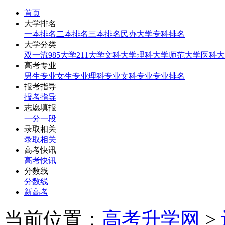
首页
大学排名
一本排名
二本排名
三本排名
民办大学
专科排名
大学分类
双一流
985大学
211大学
文科大学
理科大学
师范大学
医科大
高考专业
男生专业
女生专业
理科专业
文科专业
专业排名
报考指导
报考指导
志愿填报
一分一段
录取相关
录取相关
高考快讯
高考快讯
分数线
分数线
新高考
当前位置：
高考升学网
>