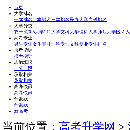
首页
大学排名
一本排名
二本排名
三本排名
民办大学
专科排名
大学分类
双一流
985大学
211大学
文科大学
理科大学
师范大学
医科大
高考专业
男生专业
女生专业
理科专业
文科专业
专业排名
报考指导
报考指导
志愿填报
一分一段
录取相关
录取相关
高考快讯
高考快讯
分数线
分数线
新高考
当前位置：
高考升学网
>