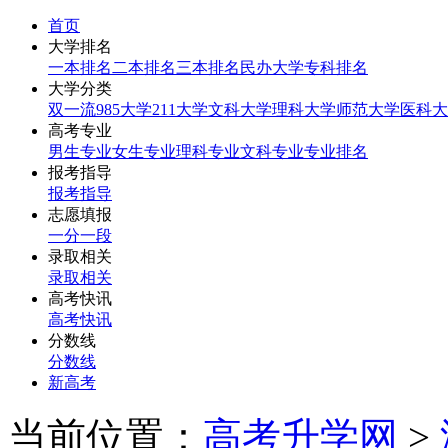
首页
大学排名
一本排名
二本排名
三本排名
民办大学
专科排名
大学分类
双一流
985大学
211大学
文科大学
理科大学
师范大学
医科大
高考专业
男生专业
女生专业
理科专业
文科专业
专业排名
报考指导
报考指导
志愿填报
一分一段
录取相关
录取相关
高考快讯
高考快讯
分数线
分数线
新高考
当前位置：
高考升学网
>