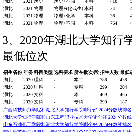
湖北
2021
历史
历史+不限
本科
418
湖北
2021
物理
物理+(化或生)
本科
34
湖北
2021
物理
物理+化学
本科
36
湖北
2021
物理
物理+不限
本科
764
3、2020年湖北大学知
最低位次
招生省份
年份
科目类型
选科要求
所在批次/段
招生人数
最低
湖北
2020
理科
-
本二
786
438
湖北
2020
理科
-
专科
299
204
湖北
2020
文科
-
本二
469
465
湖北
2020
文科
-
专科
299
187
广西科技师范学院和湖北大学知行学院哪个好 2024分数线排
湖北大学知行学院和山东工程职业技术大学哪个好 2024分数
山东石油化工学院和湖北大学知行学院哪个好 2024分数线排
鞍山师范学院和湖北大学知行学院哪个好 2024分数线排名对比