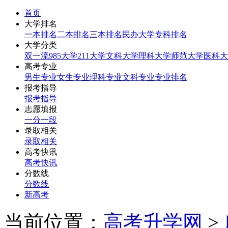
首页
大学排名
一本排名
二本排名
三本排名
民办大学
专科排名
大学分类
双一流
985大学
211大学
文科大学
理科大学
师范大学
医科大
高考专业
男生专业
女生专业
理科专业
文科专业
专业排名
报考指导
报考指导
志愿填报
一分一段
录取相关
录取相关
高考快讯
高考快讯
分数线
分数线
新高考
当前位置：
高考升学网
>