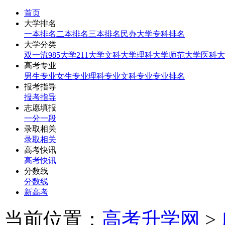
首页
大学排名
一本排名
二本排名
三本排名
民办大学
专科排名
大学分类
双一流
985大学
211大学
文科大学
理科大学
师范大学
医科大
高考专业
男生专业
女生专业
理科专业
文科专业
专业排名
报考指导
报考指导
志愿填报
一分一段
录取相关
录取相关
高考快讯
高考快讯
分数线
分数线
新高考
当前位置：
高考升学网
>