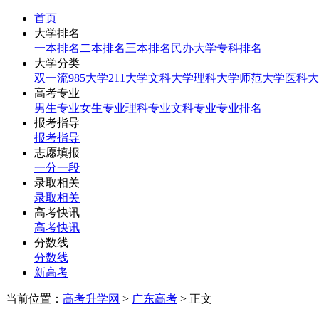
首页
大学排名
一本排名
二本排名
三本排名
民办大学
专科排名
大学分类
双一流
985大学
211大学
文科大学
理科大学
师范大学
医科大
高考专业
男生专业
女生专业
理科专业
文科专业
专业排名
报考指导
报考指导
志愿填报
一分一段
录取相关
录取相关
高考快讯
高考快讯
分数线
分数线
新高考
当前位置：
高考升学网
>
广东高考
> 正文