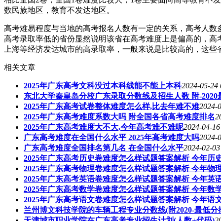
数民族地区，教育不发达地区。
高考难易程度与当地的高考报名人数有一定的关系，高考人数
高考录取率低的省份显然说明该省在高考难度上是偏高的，高
上海等经济发达城市的高录取率，一般来说是比较高的，这些
相关文章
2025年广东高考文科没过本科线能不能上本科
2024-05-24 
东北大学秦皇岛分校广东录取分数线及招生人数 附-202
2025年广东高考试卷整体难度怎么样,比去年难不难
2024-0
2025年广东高考难度系数大吗 附全国各省高考难度排名
2
2025年广东高考难度大不大,今年高考难不难呢
2024-04-16
广东高考难度在全国什么水平 2025年高考难度大吗
2024-0
广东高考难度全国排名第几名 在全国什么水平
2024-02-03
2025年广东高考历史卷难度怎么样试题答案解析 今年历
2025年广东高考物理卷难度怎么样试题答案解析 今年物
2025年广东高考英语卷难度怎么样试题答案解析 今年英
2025年广东高考数学卷难度怎么样试题答案解析 今年数
2025年广东高考语文卷难度怎么样试题答案解析 今年语
兰州博文科技学院的车辆工程专业分数线(附2020-最低分
天津城市职业学院在广东高考专业招生计划(人数+代码)
2