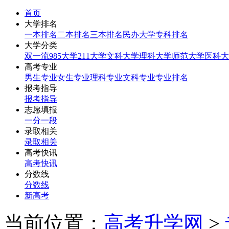
首页
大学排名
一本排名
二本排名
三本排名
民办大学
专科排名
大学分类
双一流
985大学
211大学
文科大学
理科大学
师范大学
医科大
高考专业
男生专业
女生专业
理科专业
文科专业
专业排名
报考指导
报考指导
志愿填报
一分一段
录取相关
录取相关
高考快讯
高考快讯
分数线
分数线
新高考
当前位置：
高考升学网
>