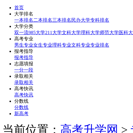
首页
大学排名
一本排名
二本排名
三本排名
民办大学
专科排名
大学分类
双一流
985大学
211大学
文科大学
理科大学
师范大学
医科大
高考专业
男生专业
女生专业
理科专业
文科专业
专业排名
报考指导
报考指导
志愿填报
一分一段
录取相关
录取相关
高考快讯
高考快讯
分数线
分数线
新高考
当前位置：
高考升学网
>