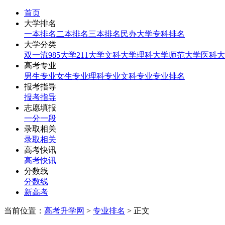
首页
大学排名
一本排名
二本排名
三本排名
民办大学
专科排名
大学分类
双一流
985大学
211大学
文科大学
理科大学
师范大学
医科大
高考专业
男生专业
女生专业
理科专业
文科专业
专业排名
报考指导
报考指导
志愿填报
一分一段
录取相关
录取相关
高考快讯
高考快讯
分数线
分数线
新高考
当前位置：
高考升学网
>
专业排名
> 正文