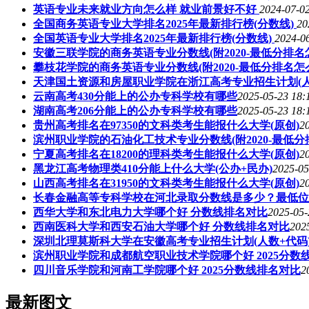
英语专业未来就业方向怎么样 就业前景好不好
2024-07-02
全国商务英语专业大学排名2025年最新排行榜(分数线)
20
全国英语专业大学排名2025年最新排行榜(分数线)
2024-0
安徽三联学院的商务英语专业分数线(附2020-最低分排名
攀枝花学院的商务英语专业分数线(附2020-最低分排名怎
天津国土资源和房屋职业学院在浙江高考专业招生计划(人
云南高考430分能上的公办专科学校有哪些
2025-05-23 18:
湖南高考206分能上的公办专科学校有哪些
2025-05-23 18:
贵州高考排名在97350的文科类考生能报什么大学(原创)
2
滨州职业学院的石油化工技术专业分数线(附2020-最低分
宁夏高考排名在18200的理科类考生能报什么大学(原创)
2
黑龙江高考物理类410分能上什么大学(公办+民办)
2025-05
山西高考排名在31950的文科类考生能报什么大学(原创)
2
长春金融高等专科学校在河北录取分数线是多少？最低位
西华大学和东北电力大学哪个好 分数线排名对比
2025-05-
西南医科大学和西安石油大学哪个好 分数线排名对比
202
深圳北理莫斯科大学在安徽高考专业招生计划(人数+代码
滨州职业学院和成都航空职业技术学院哪个好 2025分数
四川音乐学院和河南工学院哪个好 2025分数线排名对比
2
最新图文