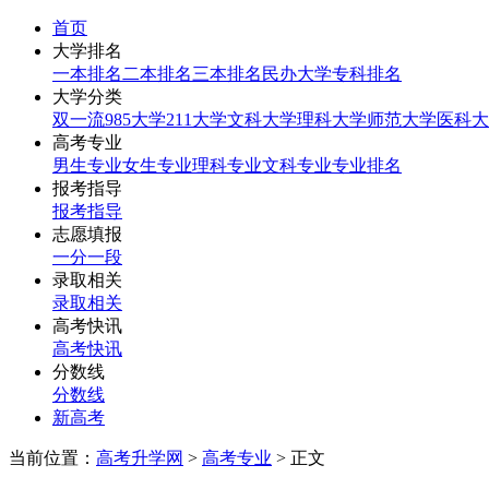
首页
大学排名
一本排名
二本排名
三本排名
民办大学
专科排名
大学分类
双一流
985大学
211大学
文科大学
理科大学
师范大学
医科大
高考专业
男生专业
女生专业
理科专业
文科专业
专业排名
报考指导
报考指导
志愿填报
一分一段
录取相关
录取相关
高考快讯
高考快讯
分数线
分数线
新高考
当前位置：
高考升学网
>
高考专业
> 正文