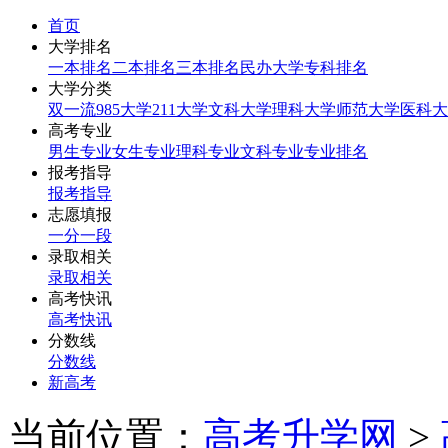
首页
大学排名
一本排名
二本排名
三本排名
民办大学
专科排名
大学分类
双一流
985大学
211大学
文科大学
理科大学
师范大学
医科大
高考专业
男生专业
女生专业
理科专业
文科专业
专业排名
报考指导
报考指导
志愿填报
一分一段
录取相关
录取相关
高考快讯
高考快讯
分数线
分数线
新高考
当前位置：
高考升学网
>