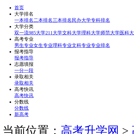
首页
大学排名
一本排名
二本排名
三本排名
民办大学
专科排名
大学分类
双一流
985大学
211大学
文科大学
理科大学
师范大学
医科大
高考专业
男生专业
女生专业
理科专业
文科专业
专业排名
报考指导
报考指导
志愿填报
一分一段
录取相关
录取相关
高考快讯
高考快讯
分数线
分数线
新高考
当前位置：
高考升学网
>